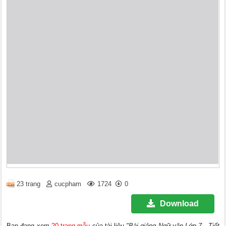
23 trang
cucpham
1724
0
Download
Bạn đang xem
20 trang mẫu
của tài liệu
"Bài giảng Ngữ văn Lớp 7 - Tiết