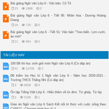
Bài giảng Ngữ văn Lớp 6 - Văn bản: Cô Tô
23
1888
0
Bài giảng Ngữ văn Lớp 6 - Tiết 95: Nhân hóa - Dương Hoàng
Giang
18
720
0
Bài giảng Ngữ văn Lớp 6 - Tiết 51: Văn bản "Treo biển. Lợn cưới,
áo mới"
21
994
0
TÀI LIỆU HAY
100 Đề thi học sinh giỏi môn Ngữ văn Lớp 6 (Có đáp án)
41
10706
2
Đề kiểm tra Học kì 1 Ngữ văn Lớp 6 - Năm học 2020-2021 -
Trường THCS Thắng Nhì (Có đáp án)
3
6658
0
Ôn tập Tiếng Việt Lớp 6 - Hiểu thêm về từ đơn. Từ ghép. Từ láy
2
5186
1
Giáo án Ngữ văn Lớp 6 Sách Kết nối tri thức với cuộc sống theo
CV5512 - Chương trình học kì 1