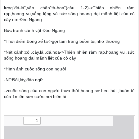
lưng”đá-lá”,vần chân”tà-hoa”(câu 1-2)->Thiên nhiên rậm
rạp,hoang vu,vắng lặng và sức sống hoang dại mãnh liệt của cỏ
cây nơi Đèo Ngang
Bức tranh cảnh vật Đèo Ngang
*Thời điểm:Bóng xế tà->gợi tâm trạng buồn tủi,nhớ thương
*Nét cảnh:cỏ ,cây,lá ,đá,hoa->Thiên nhiên rậm rạp,hoang vu ,sức
sống hoang dại mãnh liệt của cỏ cây
*Hình ảnh cuộc sống con người
-NT:Đối,láy,đảo ngữ
->cuộc sống của con người thưa thớt,hoang sơ heo hút ,buồn tẻ
của 1miền sơn cước nơi biên ải .