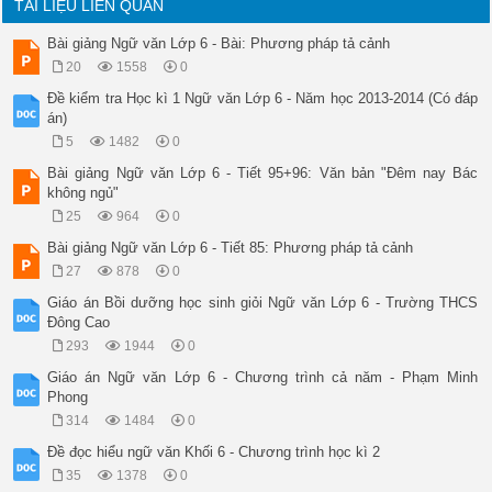
TÀI LIỆU LIÊN QUAN
Bài giảng Ngữ văn Lớp 6 - Bài: Phương pháp tả cảnh
20
1558
0
Đề kiểm tra Học kì 1 Ngữ văn Lớp 6 - Năm học 2013-2014 (Có đáp
án)
5
1482
0
Bài giảng Ngữ văn Lớp 6 - Tiết 95+96: Văn bản "Đêm nay Bác
không ngủ"
25
964
0
Bài giảng Ngữ văn Lớp 6 - Tiết 85: Phương pháp tả cảnh
27
878
0
Giáo án Bồi dưỡng học sinh giỏi Ngữ văn Lớp 6 - Trường THCS
Đông Cao
293
1944
0
Giáo án Ngữ văn Lớp 6 - Chương trình cả năm - Phạm Minh
Phong
314
1484
0
Đề đọc hiểu ngữ văn Khối 6 - Chương trình học kì 2
35
1378
0