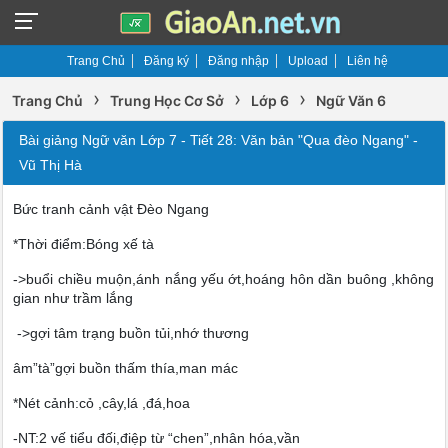
Trang Chủ
Đăng ký
Đăng nhập
Upload
Liên hệ
›
›
›
Trang Chủ
Trung Học Cơ Sở
Lớp 6
Ngữ Văn 6
Bài giảng Ngữ văn Lớp 7 - Tiết 28: Văn bản "Qua đèo Ngang" -
Vũ Thị Hà
Bức tranh cảnh vật Đèo Ngang
*Thời điểm:Bóng xế tà
->buổi chiều muộn,ánh nắng yếu ớt,hoáng hôn dần buông ,không
gian như trầm lắng
->gợi tâm trạng buồn tủi,nhớ thương
âm”tà”gợi buồn thấm thía,man mác
*Nét cảnh:cỏ ,cây,lá ,đá,hoa
-NT:2 vế tiểu đối,điệp từ “chen”,nhân hóa,vần