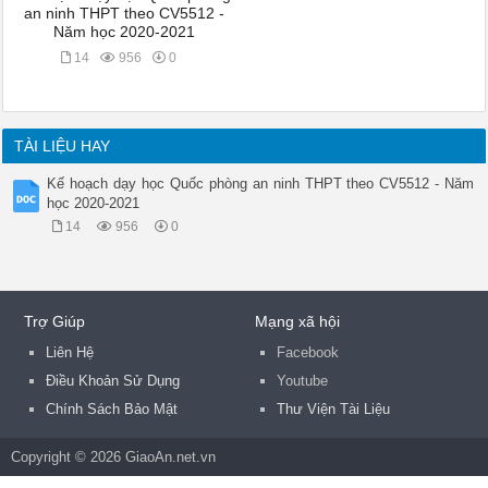
an ninh THPT theo CV5512 -
Năm học 2020-2021
14
956
0
TÀI LIỆU HAY
Kế hoạch dạy học Quốc phòng an ninh THPT theo CV5512 - Năm
học 2020-2021
14
956
0
Trợ Giúp
Mạng xã hội
Liên Hệ
Facebook
Điều Khoản Sử Dụng
Youtube
Chính Sách Bảo Mật
Thư Viện Tài Liệu
Copyright © 2026 GiaoAn.net.vn