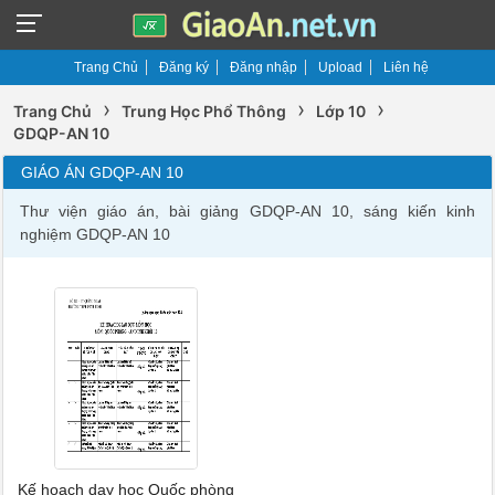
Trang Chủ
Đăng ký
Đăng nhập
Upload
Liên hệ
›
›
›
Trang Chủ
Trung Học Phổ Thông
Lớp 10
GDQP-AN 10
GIÁO ÁN GDQP-AN 10
Thư viện giáo án, bài giảng GDQP-AN 10, sáng kiến kinh
nghiệm GDQP-AN 10
Kế hoạch dạy học Quốc phòng