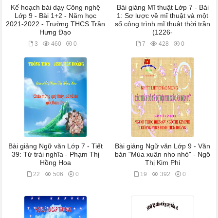
Kế hoạch bài dạy Công nghệ
Bài giảng Mĩ thuật Lớp 7 - Bài
Lớp 9 - Bài 1+2 - Năm học
1: Sơ lược về mĩ thuật và một
2021-2022 - Trường THCS Trần
số công trình mĩ thuật thời trần
Hưng Đạo
(1226-
3
460
0
7
428
0
Bài giảng Ngữ văn Lớp 7 - Tiết
Bài giảng Ngữ văn Lớp 9 - Văn
39: Từ trái nghĩa - Phạm Thị
bản "Mùa xuân nho nhỏ" - Ngô
Hồng Hoa
Thị Kim Phi
22
506
0
19
392
0