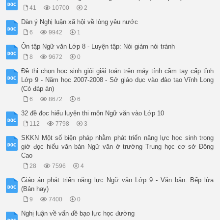
41
10700
2
Dàn ý Nghị luận xã hội về lòng yêu nước
6
9942
1
Ôn tập Ngữ văn Lớp 8 - Luyện tập: Nói giảm nói tránh
8
9672
0
Đề thi chọn học sinh giỏi giải toán trên máy tính cầm tay cấp tỉnh
Lớp 9 - Năm học 2007-2008 - Sở giáo dục vào đào tạo Vĩnh Long
(Có đáp án)
6
8672
6
32 đề đọc hiểu luyện thi môn Ngữ văn vào Lớp 10
112
7798
3
SKKN Một số biện pháp nhằm phát triển năng lực học sinh trong
giờ đọc hiểu văn bản Ngữ văn ở trường Trung học cơ sở Đông
Cao
28
7596
4
Giáo án phát triển năng lực Ngữ văn Lớp 9 - Văn bản: Bếp lửa
(Bản hay)
9
7400
0
Nghị luận về vấn đề bạo lực học đường