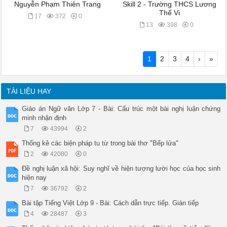
Nguyễn Phạm Thiên Trang
Skill 2 - Trường THCS Lương
Thế Vi
17
372
0
13
398
0
1
2
3
4
›
»
TÀI LIỆU HAY
Giáo án Ngữ văn Lớp 7 - Bài: Cấu trúc một bài nghị luận chứng
minh nhận định
7
43994
2
Thống kê các biện pháp tu từ trong bài thơ "Bếp lửa"
2
42080
0
Đề nghị luận xã hội: Suy nghĩ về hiện tượng lười học của học sinh
hiện nay
7
36792
2
Bài tập Tiếng Việt Lớp 9 - Bài: Cách dẫn trực tiếp. Gián tiếp
4
28487
3