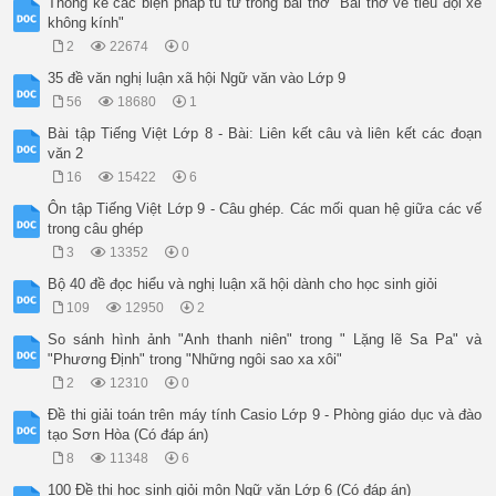
Thống kê các biện pháp tu từ trong bài thơ "Bài thơ về tiểu đội xe
không kính"
2
22674
0
35 đề văn nghị luận xã hội Ngữ văn vào Lớp 9
56
18680
1
Bài tập Tiếng Việt Lớp 8 - Bài: Liên kết câu và liên kết các đoạn
văn 2
16
15422
6
Ôn tập Tiếng Việt Lớp 9 - Câu ghép. Các mối quan hệ giữa các vế
trong câu ghép
3
13352
0
Bộ 40 đề đọc hiểu và nghị luận xã hội dành cho học sinh giỏi
109
12950
2
So sánh hình ảnh "Anh thanh niên" trong " Lặng lẽ Sa Pa" và
"Phương Định" trong "Những ngôi sao xa xôi"
2
12310
0
Đề thi giải toán trên máy tính Casio Lớp 9 - Phòng giáo dục và đào
tạo Sơn Hòa (Có đáp án)
8
11348
6
100 Đề thi học sinh giỏi môn Ngữ văn Lớp 6 (Có đáp án)