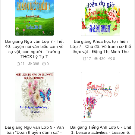
Bài giảng Ngữ văn Lớp 7 - Tiết
Bài giảng Khoa học tự nhiên
40: Luyện nói văn biểu cảm về
Lớp 7 - Chủ đề: Vẽ tranh cơ thể
sự vật, con người - Trường
thực vật - Đặng Thị Minh Thư
THCS Lý Tự T
17
430
0
21
398
0
Bài giảng Ngữ văn Lớp 9 - Văn
Bài gảng Tiếng Anh Lớp 8 - Unit
bản "Đoàn thuyền đánh cá" -
1: Leisure activities - Lesson 6: