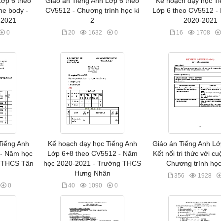
Lớp 6 theo
Giáo án Tiếng Anh Lớp 6 theo
Kế hoạch dạy học Ti
he body -
CV5512 - Chương trình học kì
Lớp 6 theo CV5512 -
-2021
2
2020-2021
0
20
1632
0
16
1708
Tiếng Anh
Kế hoạch dạy học Tiếng Anh
Giáo án Tiếng Anh Lớ
- Năm học
Lớp 6+8 theo CV5512 - Năm
Kết nối tri thức với c
g THCS Tân
học 2020-2021 - Trường THCS
Chương trình học
Hưng Nhân
356
1928
0
40
1090
0