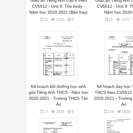
Giáo án Tiếng Anh Lớp 6 theo
Giáo án Tiếng Anh 
CV5512 - Unit 9: The body -
CV5512 - Unit 9: T
Năm học 2020-2021 (Bản hay)
Năm học 2020
15
1620
0
15
1472
Kế hoạch bồi dưỡng học sinh
Kế hoạch dạy học 
giỏi Tiếng Anh THCS - Năm học
THCS theo CV5512 
2020-2021 - Trường THCS Tân
2020-2021 - Trườn
An
An
17
1646
0
124
1838