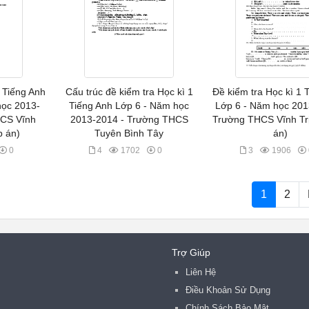
1 Tiếng Anh
Cấu trúc đề kiểm tra Học kì 1
Đề kiểm tra Học kì 1 
học 2013-
Tiếng Anh Lớp 6 - Năm học
Lớp 6 - Năm học 201
HCS Vĩnh
2013-2014 - Trường THCS
Trường THCS Vĩnh Tr
p án)
Tuyên Bình Tây
án)
0
4
1702
0
3
1906
1
2
Trợ Giúp
Liên Hệ
Điều Khoản Sử Dụng
Chính Sách Bảo Mật