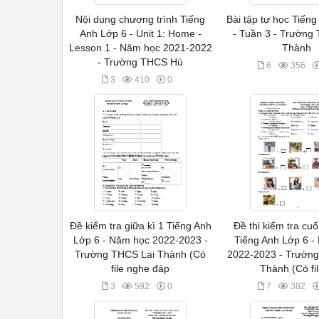
Nội dung chương trình Tiếng
Bài tập tự học Tiến
Anh Lớp 6 - Unit 1: Home -
- Tuần 3 - Trường
Lesson 1 - Năm học 2021-2022
Thành
- Trường THCS Hù
6
356
3
410
0
Đề kiểm tra giữa kì 1 Tiếng Anh
Đề thi kiểm tra cuố
Lớp 6 - Năm học 2022-2023 -
Tiếng Anh Lớp 6 -
Trường THCS Lai Thành (Có
2022-2023 - Trườn
file nghe đáp
Thành (Có fi
3
592
0
7
382