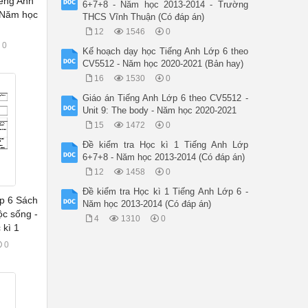
ếng Anh
6+7+8 - Năm học 2013-2014 - Trường
 Năm học
THCS Vĩnh Thuận (Có đáp án)
12
1546
0
0
Kế hoạch dạy học Tiếng Anh Lớp 6 theo
CV5512 - Năm học 2020-2021 (Bản hay)
16
1530
0
Giáo án Tiếng Anh Lớp 6 theo CV5512 -
Unit 9: The body - Năm học 2020-2021
15
1472
0
Đề kiểm tra Học kì 1 Tiếng Anh Lớp
6+7+8 - Năm học 2013-2014 (Có đáp án)
12
1458
0
Đề kiểm tra Học kì 1 Tiếng Anh Lớp 6 -
p 6 Sách
Năm học 2013-2014 (Có đáp án)
uộc sống -
4
1310
0
 kì 1
0