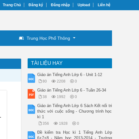
Trang Chủ
Đăng ký
Đăng nhập
Upload
Liên hệ
Trung Học Phổ Thông
TÀI LIỆU HAY
Giáo án Tiếng Anh Lớp 6 - Unit 1-12
80
2208
0
Giáo án Tiếng Anh Lớp 6 - Tuần 26-34
38
1992
0
Giáo án Tiếng Anh Lớp 6 Sách Kết nối tri
thức với cuộc sống - Chương trình học
kì 1
356
1928
0
Đề kiểm tra Học kì 1 Tiếng Anh Lớp
6+7+8 - Năm học 2013-2014 - Trường