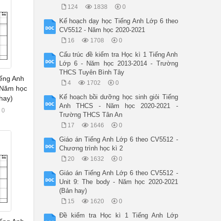
124
1838
0
Kế hoạch dạy học Tiếng Anh Lớp 6 theo
CV5512 - Năm học 2020-2021
16
1708
0
Cấu trúc đề kiểm tra Học kì 1 Tiếng Anh
Lớp 6 - Năm học 2013-2014 - Trường
THCS Tuyên Bình Tây
ếng Anh
4
1702
0
 Năm học
Kế hoạch bồi dưỡng học sinh giỏi Tiếng
hay)
Anh THCS - Năm học 2020-2021 -
0
Trường THCS Tân An
17
1646
0
Giáo án Tiếng Anh Lớp 6 theo CV5512 -
Chương trình học kì 2
20
1632
0
Giáo án Tiếng Anh Lớp 6 theo CV5512 -
Unit 9: The body - Năm học 2020-2021
(Bản hay)
15
1620
0
Đề kiểm tra Học kì 1 Tiếng Anh Lớp