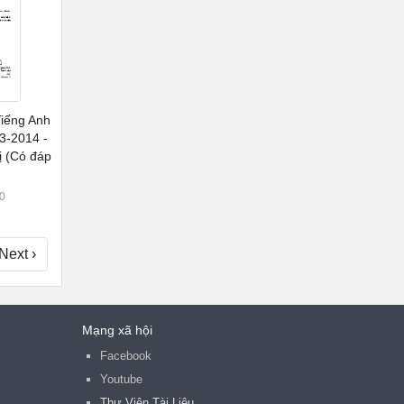
Tiếng Anh
3-2014 -
ị (Có đáp
0
Next ›
Mạng xã hội
Facebook
Youtube
Thư Viện Tài Liệu