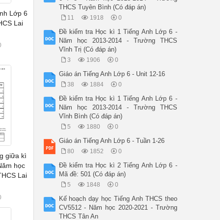
THCS Tuyên Bình (Có đáp án)
Anh Lớp 6
11
1918
0
HCS Lai
Đề kiểm tra Học kì 1 Tiếng Anh Lớp 6 -
Năm học 2013-2014 - Trường THCS
0
Vĩnh Trị (Có đáp án)
3
1906
0
Giáo án Tiếng Anh Lớp 6 - Unit 12-16
38
1884
0
Đề kiểm tra Học kì 1 Tiếng Anh Lớp 6 -
Năm học 2013-2014 - Trường THCS
Vĩnh Bình (Có đáp án)
5
1880
0
Giáo án Tiếng Anh Lớp 6 - Tuần 1-26
80
1852
0
g giữa kì
 Năm học
Đề kiểm tra Học kì 2 Tiếng Anh Lớp 6 -
Mã đề: 501 (Có đáp án)
THCS Lai
5
1848
0
0
Kế hoạch dạy học Tiếng Anh THCS theo
CV5512 - Năm học 2020-2021 - Trường
THCS Tân An