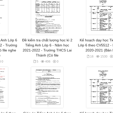
g Anh Lớp 6
Đề kiểm tra chất lượng học kì 2
Kế hoạch dạy học Ti
2 - Trường
Tiếng Anh Lớp 6 - Năm học
Lớp 6 theo CV5512 -
 file nghe
2021-2022 - Trường THCS Lai
2020-2021 (Bản 
)
Thành (Có file
16
1530
0
5
406
0