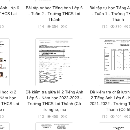
g Anh Lớp 6
Bài tập tự học Tiếng Anh Lớp 6
Bài tập tự học Tiếng 
 THCS Lai
- Tuần 2 - Trường THCS Lai
- Tuần 1 - Trường T
Thành
Thành
0
4
354
0
2
370
i học kì 2
Đề kiểm tra giữa kì 2 Tiếng Anh
Đề kiểm tra chất lượn
 Năm học
Lớp 6 - Năm học 2022-2023 -
2 Tiếng Anh Lớp 6 -
g THCS Lai
Trường THCS Lai Thành (Có
2021-2022 - Trường 
le n
file nghe, ma
Thành (Có fil
0
3
458
0
6
404