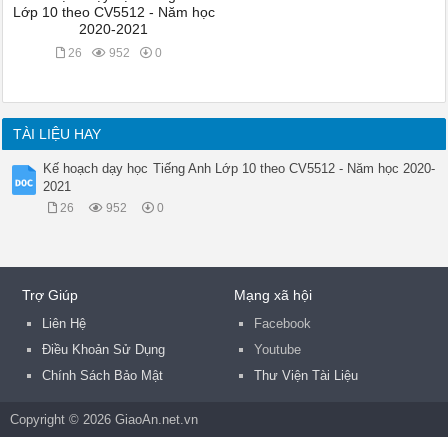
Lớp 10 theo CV5512 - Năm học
2020-2021
26
952
0
TÀI LIỆU HAY
Kế hoạch dạy học Tiếng Anh Lớp 10 theo CV5512 - Năm học 2020-
2021
26
952
0
Trợ Giúp
Mạng xã hội
Liên Hệ
Facebook
Điều Khoản Sử Dụng
Youtube
Chính Sách Bảo Mật
Thư Viện Tài Liệu
Copyright © 2026 GiaoAn.net.vn