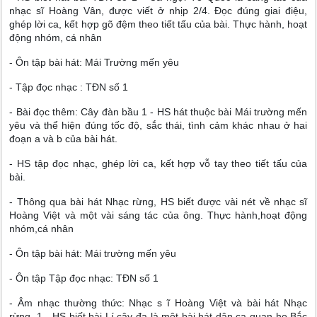
nhạc sĩ Hoàng Vân, được viết ở nhịp 2/4. Đọc đúng giai điệu,
ghép lời ca, kết hợp gõ đệm theo tiết tấu của bài. Thực hành, hoạt
động nhóm, cá nhân
- Ôn tập bài hát: Mái Trường mến yêu
- Tập đọc nhạc : TĐN số 1
- Bài đọc thêm: Cây đàn bầu 1 - HS hát thuộc bài Mái trường mến
yêu và thể hiện đúng tốc độ, sắc thái, tình cảm khác nhau ở hai
đoạn a và b của bài hát.
- HS tập đọc nhạc, ghép lời ca, kết hợp vỗ tay theo tiết tấu của
bài.
- Thông qua bài hát Nhạc rừng, HS biết được vài nét về nhạc sĩ
Hoàng Việt và một vài sáng tác của ông. Thực hành,hoạt động
nhóm,cá nhân
- Ôn tập bài hát: Mái trường mến yêu
- Ôn tập Tập đọc nhạc: TĐN số 1
- Âm nhạc thường thức: Nhạc s ĩ Hoàng Việt và bài hát Nhạc
rừng. 1 - HS biết bài Lí cây đa là một bài hát dân ca quan họ Bắc