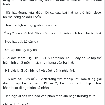
Ninh.
- HS hát đuúng giai điệu, lời ca của bài hát và thể hiện được
những tiếng có dấu luyến.
Thực hành,hoạt động nhóm,cá nhân
Ý nghĩa của bài hát: Nhạc rừng và hình ảnh minh họa cho bài hát
- Học hát bài: Lý cây đa
- Ôn tập bài: Lý cây đa.
- Bài đọc thêm: Hội Lim 1 - HS hát thuộc bài Lí cây đa và tập thể
hiện tính chất mềm mại, nhẹ nhàng của bài hát.
- HS biết khái về nhịp 4/4 và cách đánh nhịp 4/4.
- HS biết bài TĐN số 2 - Ánh trăng viết ở nhịp 4/4. Đọc đúng giai
điệu, ghép lời ca bài TĐN số 2, kết hợp đánh nhịp. Thực
hành,hoạt động nhóm,cá nhân
Tích hợp di sản văn hóa vào phân môn âm nhạc thường thức.
- Nhạc lí: Nhịp 4/4