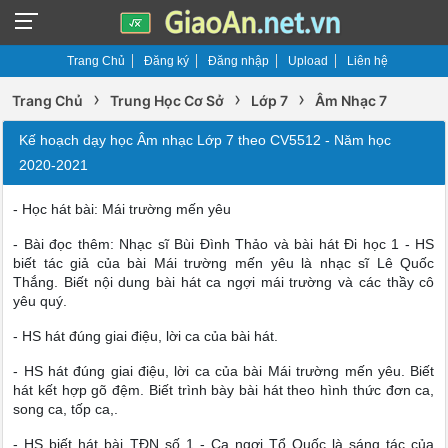
Trang Chủ
Đăng ký
Đăng nhập
Upload
Liên hệ
›
›
›
Trang Chủ
Trung Học Cơ Sở
Lớp 7
Âm Nhạc 7
Kế hoạch dạy học Âm nhạc Lớp 7 theo CV5512 - Năm học
2020-2021
- Học hát bài: Mái trường mến yêu
- Bài đọc thêm: Nhạc sĩ Bùi Đình Thảo và bài hát Đi học 1 - HS
biết tác giả của bài Mái trường mến yêu là nhạc sĩ Lê Quốc
Thắng. Biết nội dung bài hát ca ngợi mái trường và các thầy cô
yêu quý.
- HS hát đúng giai điệu, lời ca của bài hát.
- HS hát đúng giai điệu, lời ca của bài Mái trường mến yêu. Biết
hát kết hợp gõ đệm. Biết trình bày bài hát theo hình thức đơn ca,
song ca, tốp ca,.
- HS biết hát bài TĐN số 1 - Ca ngợi Tổ Quốc là sáng tác của