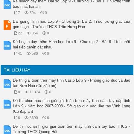
Kế hoạch dạy thêm Đại số Lớp 9 - Chương 3 - Bài 1: Phương trình
bậc nhất hai ẩn
7
594
0
Bài giảng Hình học Lớp 9 - Chương 1- Bài 2: Tỉ số lượng giác của
góc nhọn - Trường THCS Trần Hưng Đạo
22
354
0
Kế hoạch dạy thêm Hình học Lớp 9 - Chương 2 - Bài 6: Tính chất
hai tiếp tuyến cắt nhau
41
580
0
TÀI LIỆU HAY
Đề thi giải toán trên máy tính Casio Lớp 9 - Phòng giáo dục và đào
tạo Sơn Hòa (Có đáp án)
8
11374
6
Đề thi chọn học sinh giỏi giải toán trên máy tính cầm tay cấp tỉnh
Lớp 9 - Năm học 2007-2008 - Sở giáo dục vào đào tạo Vĩnh Long
(Có đáp án)
6
8690
6
Đề thi học sinh giỏi giải toán trên máy tính cầm tay bậc THCS -
Trường THCS Quang Hải