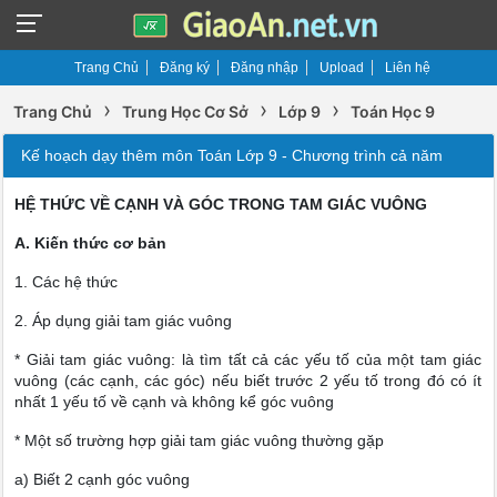
Trang Chủ
Đăng ký
Đăng nhập
Upload
Liên hệ
›
›
›
Trang Chủ
Trung Học Cơ Sở
Lớp 9
Toán Học 9
Kế hoạch dạy thêm môn Toán Lớp 9 - Chương trình cả năm
HỆ THỨC VỀ CẠNH VÀ GÓC TRONG TAM GIÁC VUÔNG
A. Kiến thức cơ bản
1. Các hệ thức
2. Áp dụng giải tam giác vuông
* Giải tam giác vuông: là tìm tất cả các yếu tố của một tam giác
vuông (các cạnh, các góc) nếu biết trước 2 yếu tố trong đó có ít
nhất 1 yếu tố về cạnh và không kể góc vuông
* Một số trường hợp giải tam giác vuông thường gặp
a) Biết 2 cạnh góc vuông