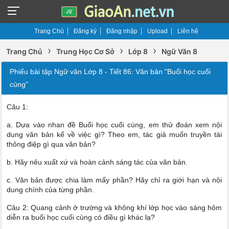
Trang Chủ
Đăng ký
Đăng nhập
Upload
Liên hệ
›
›
›
Trang Chủ
Trung Học Cơ Sở
Lớp 8
Ngữ Văn 8
Phiếu bài tập Ngữ văn Lớp 8 - Tiết 86: Văn bản "Buổi học cuối
cùng"
Câu 1:
a. Dựa vào nhan đề Buổi học cuối cùng, em thử đoán xem nội
dung văn bản kể về việc gì? Theo em, tác giả muốn truyền tài
thông điệp gì qua văn bản?
b. Hãy nêu xuất xứ và hoàn cảnh sáng tác của văn bản.
c. Văn bản được chia làm mấy phần? Hãy chỉ ra giới hạn và nội
dung chính của từng phần.
Câu 2: Quang cảnh ở trường và không khí lớp học vào sáng hôm
diễn ra buổi học cuối cùng có điều gì khác lạ?