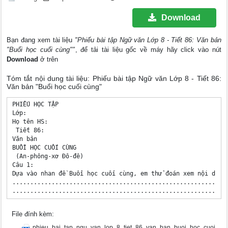
Download
Bạn đang xem tài liệu
"Phiếu bài tập Ngữ văn Lớp 8 - Tiết 86: Văn bản
"Buổi học cuối cùng""
, để tải tài liệu gốc về máy hãy click vào nút
Download
ở trên
Tóm tắt nội dung tài liệu: Phiếu bài tập Ngữ văn Lớp 8 - Tiết 86:
Văn bản "Buổi học cuối cùng"
PHIẾU HỌC TẬP

Lớp:	 

Họ tên HS:	 

 Tiết 86:

Văn bản

BUỔI HỌC CUỐI CÙNG

 (An-phông-xơ Đô-đê)

Câu 1: 

Dựa vào nhan đề Buổi học cuối cùng, em thử đoán xem nội dung
.............................................................
.............................................................
............................................................
Hãy nêu xuất xứ và hoàn cảnh sáng tác của văn bản. 

File đính kèm:
-Xuất xứ:

.............................................................
phieu_bai_tap_ngu_van_lop_8_tiet_86_van_ban_buoi_hoc_cuoi_