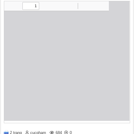
2 trang
cucpham
684
0