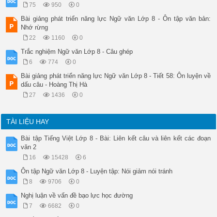
............................................................
75
950
0
............................................................
Bài giảng phát triển năng lực Ngữ văn Lớp 8 - Ôn tập văn bản:
............................................................
Nhớ rừng
............................................................
............................................................
22
1160
0
............................................................
Trắc nghiệm Ngữ văn Lớp 8 - Câu ghép
............................................................
............................................................
6
774
0
............................................................
Bài giảng phát triển năng lực Ngữ văn Lớp 8 - Tiết 58: Ôn luyện về
............................................................
dấu câu - Hoàng Thị Hà
Câu 5: Từ nội dung, ý nghĩa của văn bản, em có liên hệ gì tới
............................................................
27
1436
0
............................................................
............................................................
TÀI LIỆU HAY
Bài tập Tiếng Việt Lớp 8 - Bài: Liên kết câu và liên kết các đoạn
văn 2
16
15428
6
Ôn tập Ngữ văn Lớp 8 - Luyện tập: Nói giảm nói tránh
8
9706
0
Nghị luận về vấn đề bạo lực học đường
7
6682
0