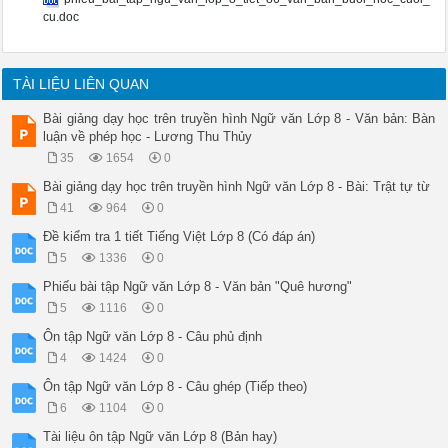
............................................................
cu.doc
-Hoàn cảnh sáng tác:

............................................................
............................................................
Văn bản được chia làm mấy phần? Hãy chỉ ra giới hạn và nội du
TÀI LIỆU LIÊN QUAN
Bố cục: ....................................................
............................................................
Bài giảng dạy học trên truyền hình Ngữ văn Lớp 8 - Văn bản: Bàn
............................................................
luận về phép học - Lương Thu Thủy
............................................................
35
1654
0
............................................................
 Câu 2: Quang cảnh ở trường và không khí lớp học vào sáng hôm
Bài giảng dạy học trên truyền hình Ngữ văn Lớp 8 - Bài: Trật tự từ
............................................................
41
964
0
............................................................
............................................................
Đề kiểm tra 1 tiết Tiếng Việt Lớp 8 (Có đáp án)
............................................................
5
1336
0
............................................................
............................................................
Phiếu bài tập Ngữ văn Lớp 8 - Văn bản "Quê hương"
Câu 3: Ý nghĩ, tâm trạng (đặc biệt là thái độ đối với việc h
5
1116
0
............................................................
............................................................
Ôn tập Ngữ văn Lớp 8 - Câu phủ định
............................................................
4
1424
0
............................................................
............................................................
Ôn tập Ngữ văn Lớp 8 - Câu ghép (Tiếp theo)
............................................................
6
1104
0
Câu 4: Tóm tắt đặc điểm của nhân vật thầy Ha-men theo gợi ý c
Tài liệu ôn tập Ngữ văn Lớp 8 (Bản hay)
............................................................