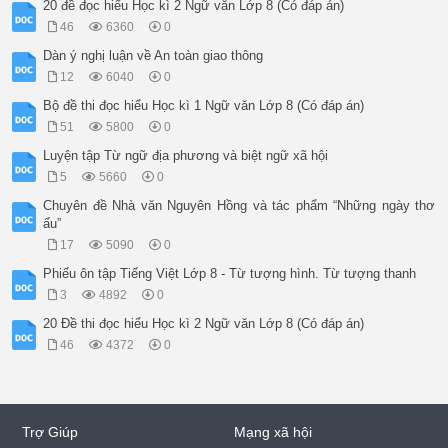
20 đề đọc hiểu Học kì 2 Ngữ văn Lớp 8 (Có đáp án)
46
6360
0
Dàn ý nghị luận về An toàn giao thông
12
6040
0
Bộ đề thi đọc hiểu Học kì 1 Ngữ văn Lớp 8 (Có đáp án)
51
5800
0
Luyện tập Từ ngữ địa phương và biệt ngữ xã hội
5
5660
0
Chuyên đề Nhà văn Nguyên Hồng và tác phẩm “Những ngày thơ
ấu”
17
5090
0
Phiếu ôn tập Tiếng Việt Lớp 8 - Từ tượng hình. Từ tượng thanh
3
4892
0
20 Đề thi đọc hiểu Học kì 2 Ngữ văn Lớp 8 (Có đáp án)
46
4372
0
Trợ Giúp
Mạng xã hội