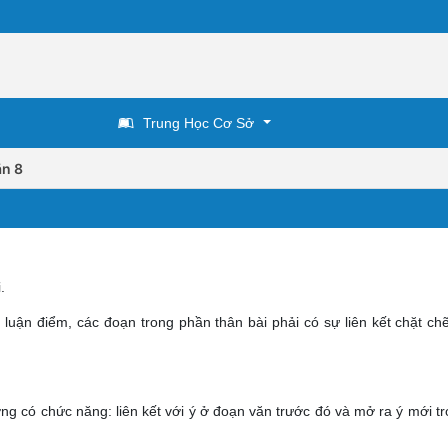
Trung Học Cơ Sở
n 8
.
c luận điểm, các đoạn trong phần thân bài phải có sự liên kết chặt ch
g có chức năng: liên kết với ý ở đoạn văn trước đó và mở ra ý mới t