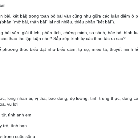
ăn!
n bài, kết bài) trong toàn bộ bài văn cũng như giữa các luận điểm ở 
phần “mở bài, thân bài” lại nói nhiều, thiếu phần “kết bài”).
ng bài văn: giải thích, phân tích, chứng minh, so sánh, bác bỏ, bình l
các thao tác lập luận nào? Sắp xếp trình tự các thao tác ra sao?
 phương thức biểu đạt như biểu cảm, tự sự, miêu tả, thuyết minh h
ớc, lòng nhân ái, vị tha, bao dung, độ lượng; tính trung thực, dũng 
oa, vụ lợi
ụ tử, tình anh em
 trò, tình bạn
i trong cuộc sống.