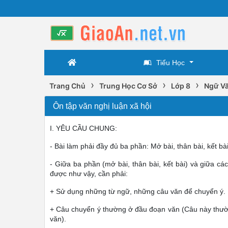
Tiểu Học
›
›
›
Trang Chủ
Trung Học Cơ Sở
Lớp 8
Ngữ Vă
Ôn tập văn nghị luận xã hội
I. YÊU CẦU CHUNG:
- Bài làm phải đầy đủ ba phần: Mở bài, thân bài, kết bài
- Giữa ba phần (mở bài, thân bài, kết bài) và giữa cá
được như vậy, cần phải:
+ Sử dụng những từ ngữ, những câu văn để chuyển ý.
+ Câu chuyển ý thường ở đầu đoạn văn (Câu này thườn
văn).