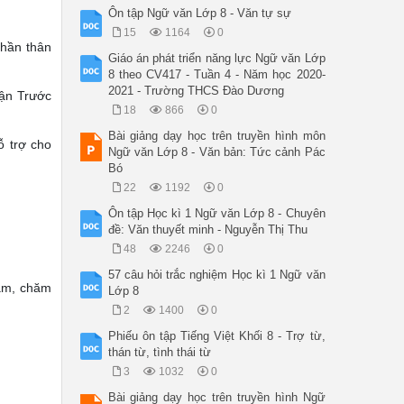
Ôn tập Ngữ văn Lớp 8 - Văn tự sự
15
1164
0
phần thân
Giáo án phát triển năng lực Ngữ văn Lớp
8 theo CV417 - Tuần 4 - Năm học 2020-
2021 - Trường THCS Đào Dương
uận Trước
18
866
0
Bài giảng dạy học trên truyền hình môn
ỗ trợ cho
Ngữ văn Lớp 8 - Văn bản: Tức cảnh Pác
Bó
22
1192
0
Ôn tập Học kì 1 Ngữ văn Lớp 8 - Chuyên
đề: Văn thuyết minh - Nguyễn Thị Thu
48
2246
0
57 câu hỏi trắc nghiệm Học kì 1 Ngữ văn
cảm, chăm
Lớp 8
2
1400
0
Phiếu ôn tập Tiếng Việt Khối 8 - Trợ từ,
thán từ, tình thái từ
3
1032
0
Bài giảng dạy học trên truyền hình Ngữ