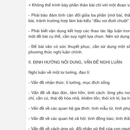
+ Không thể trình bày phần thân bài chỉ với một đoạn v
- Phải bảo đảm tính cân đối giữa ba phần (mở bài, thâ
bài, tránh trường hợp làm bài kiểu “đầu voi đuôi chuột” (
- Phải biết vận dụng kết hợp các thao tác lập luận tro
một đề bài cụ thể, cần suy nghĩ lựa chọn: Nên sử dụng 
- Để bài văn có sức thuyết phục, cần sử dụng một số
phương thức nghị luận chính.
II. ĐỊNH HƯỚNG NỘI DUNG, VẤN ĐỀ NGHỊ LUẬN:
Nghị luận về một tư tưởng, đạo lí:
- Vấn đề nhận thức: lí tưởng, mục đích sống
- Vấn đề về đạo đức, tâm hồn, tính cách: lòng yêu nư
chỉ, cần cù, thái độ hòa nhã, khiêm tốn; thói ích kỉ, ba h
- Vấn đề về các quan hệ gia đình: tình mẫu tử, tình ph
- Vấn đề về các quan hệ xã hội: tình đồng bào, tình thầy
- Vấn đề về cách ứng xử, đối nhân xử thế của con ngườ