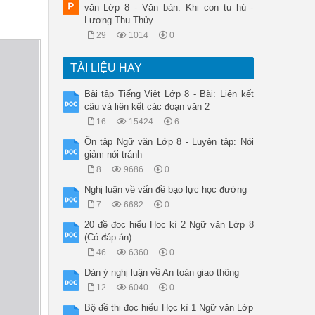
văn Lớp 8 - Văn bản: Khi con tu hú -
Lương Thu Thủy
29
1014
0
TÀI LIỆU HAY
Bài tập Tiếng Việt Lớp 8 - Bài: Liên kết
câu và liên kết các đoạn văn 2
16
15424
6
Ôn tập Ngữ văn Lớp 8 - Luyện tập: Nói
giảm nói tránh
8
9686
0
Nghị luận về vấn đề bạo lực học đường
7
6682
0
20 đề đọc hiểu Học kì 2 Ngữ văn Lớp 8
(Có đáp án)
46
6360
0
Dàn ý nghị luận về An toàn giao thông
12
6040
0
Bộ đề thi đọc hiểu Học kì 1 Ngữ văn Lớp