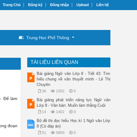
Trang Chủ
Đăng ký
Đăng nhập
Upload
Liên hệ
Trung Học Phổ Thông
TÀI LIỆU LIÊN QUAN
Bài giảng Ngữ văn Lớp 8 - Tiết 43: Tìm
hiểu chung về văn thuyết minh - Lê Thị
Chuyên
36
1562
0
ẽ. Để làm
Bài giảng phát triển năng lực Ngữ văn
Lớp 8 - Văn bản: Muốn làm thằng Cuội
14
1402
0
Bộ đề thi đọc hiểu Học kì 1 Ngữ văn Lớp
rong đoạn
8 (Có đáp án)
51
5800
0