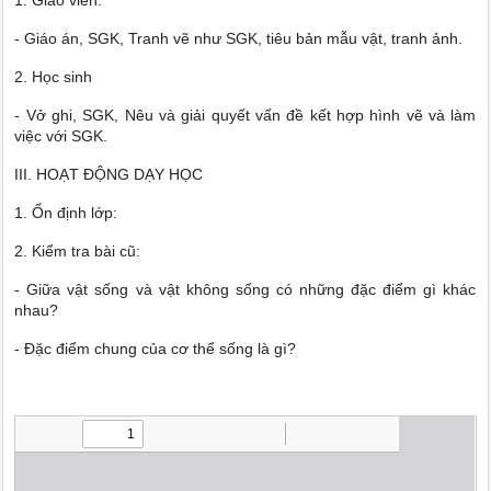
1. Giáo viên:
- Giáo án, SGK, Tranh vẽ như SGK, tiêu bản mẫu vật, tranh ảnh.
2. Học sinh
- Vở ghi, SGK, Nêu và giải quyết vấn đề kết hợp hình vẽ và làm
việc với SGK.
III. HOẠT ĐỘNG DẠY HỌC
1. Ổn định lớp:
2. Kiểm tra bài cũ:
- Giữa vật sống và vật không sống có những đặc điểm gì khác
nhau?
- Đặc điểm chung của cơ thể sống là gì?