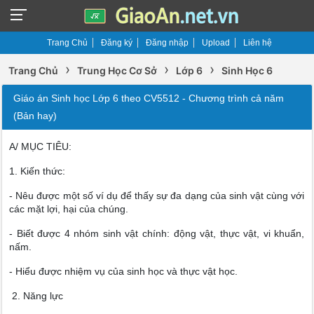
Trang Chủ
Đăng ký
Đăng nhập
Upload
Liên hệ
›
›
›
Trang Chủ
Trung Học Cơ Sở
Lớp 6
Sinh Học 6
Giáo án Sinh học Lớp 6 theo CV5512 - Chương trình cả năm
(Bản hay)
A/ MỤC TIÊU:
1. Kiến thức:
- Nêu được một số ví dụ để thấy sự đa dạng của sinh vật cùng với
các mặt lợi, hại của chúng.
- Biết được 4 nhóm sinh vật chính: động vật, thực vật, vi khuẩn,
nấm.
- Hiểu được nhiệm vụ của sinh học và thực vật học.
2. Năng lực