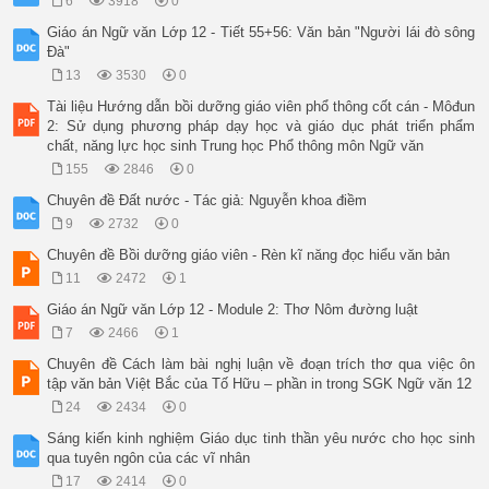
6
3918
0
Giáo án Ngữ văn Lớp 12 - Tiết 55+56: Văn bản "Người lái đò sông
Đà"
13
3530
0
Tài liệu Hướng dẫn bồi dưỡng giáo viên phổ thông cốt cán - Môđun
2: Sử dụng phương pháp dạy học và giáo dục phát triển phẩm
chất, năng lực học sinh Trung học Phổ thông môn Ngữ văn
155
2846
0
Chuyên đề Đất nước - Tác giả: Nguyễn khoa điềm
9
2732
0
Chuyên đề Bồi dưỡng giáo viên - Rèn kĩ năng đọc hiểu văn bản
11
2472
1
Giáo án Ngữ văn Lớp 12 - Module 2: Thơ Nôm đường luật
7
2466
1
Chuyên đề Cách làm bài nghị luận về đoạn trích thơ qua việc ôn
tập văn bản Việt Bắc của Tố Hữu – phần in trong SGK Ngữ văn 12
24
2434
0
Sáng kiến kinh nghiệm Giáo dục tinh thần yêu nước cho học sinh
qua tuyên ngôn của các vĩ nhân
17
2414
0