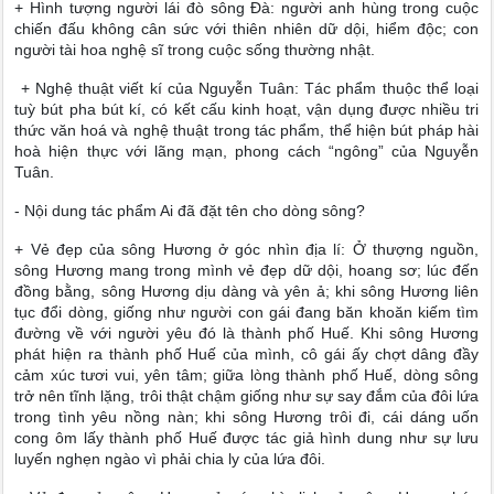
+ Hình tượng người lái đò sông Đà: người anh hùng trong cuộc
chiến đấu không cân sức với thiên nhiên dữ dội, hiểm độc; con
người tài hoa nghệ sĩ trong cuộc sống thường nhật.
+ Nghệ thuật viết kí của Nguyễn Tuân: Tác phẩm thuộc thể loại
tuỳ bút pha bút kí, có kết cấu kinh hoạt, vận dụng được nhiều tri
thức văn hoá và nghệ thuật trong tác phẩm, thể hiện bút pháp hài
hoà hiện thực với lãng mạn, phong cách “ngông” của Nguyễn
Tuân.
- Nội dung tác phẩm Ai đã đặt tên cho dòng sông?
+ Vẻ đẹp của sông Hương ở góc nhìn địa lí: Ở thượng nguồn,
sông Hương mang trong mình vẻ đẹp dữ dội, hoang sơ; lúc đến
đồng bằng, sông Hương dịu dàng và yên ả; khi sông Hương liên
tục đổi dòng, giống như người con gái đang băn khoăn kiếm tìm
đường về với người yêu đó là thành phố Huế. Khi sông Hương
phát hiện ra thành phố Huế của mình, cô gái ấy chợt dâng đầy
cảm xúc tươi vui, yên tâm; giữa lòng thành phố Huế, dòng sông
trở nên tĩnh lặng, trôi thật chậm giống như sự say đắm của đôi lứa
trong tình yêu nồng nàn; khi sông Hương trôi đi, cái dáng uốn
cong ôm lấy thành phố Huế được tác giả hình dung như sự lưu
luyến nghẹn ngào vì phải chia ly của lứa đôi.