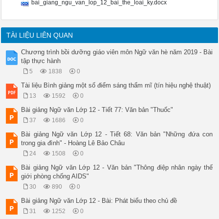
bai_giang_ngu_van_lop_12_bai_the_loai_ky.docx
TÀI LIỆU LIÊN QUAN
Chương trình bồi dưỡng giáo viên môn Ngữ văn hè năm 2019 - Bài
tập thực hành
5
1838
0
Tài liệu Bình giảng một số điểm sáng thẩm mĩ (tín hiệu nghệ thuật)
13
1592
0
Bài giảng Ngữ văn Lớp 12 - Tiết 77: Văn bản "Thuốc"
37
1686
0
Bài giảng Ngữ văn Lớp 12 - Tiết 68: Văn bản "Những đứa con
trong gia đình" - Hoàng Lê Bảo Châu
24
1508
0
Bài giảng Ngữ văn Lớp 12 - Văn bản "Thông điệp nhân ngày thế
giới phòng chống AIDS"
30
890
0
Bài giảng Ngữ văn Lớp 12 - Bài: Phát biểu theo chủ đề
31
1252
0