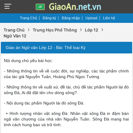
Trang Chủ
Đăng ký
Đăng nhập
Upload
Liên hệ
›
›
›
Trang Chủ
Trung Học Phổ Thông
Lớp 12
Ngữ Văn 12
Giáo án Ngữ văn Lớp 12 - Bài: Thể loại Ký
Nội dung chủ yếu bài học:
- Những thông tin về về cuộc đời, sự nghiệp, các tác phẩm chính
của tác giả Nguyễn Tuân, Hoàng Phủ Ngọc Tường.
- Những thông tin về xuất xứ, đề tài, chủ đề tác phẩm Người lái đò
sông Đà, Ai đã đặt tên cho dòng sông?.
- Nội dung tác phẩm Người lái đò sông Đà:
+ Hình tượng nhân vật sông Đà: Nhân vật sông Đà in đậm bản
ngã văn chương của nhà văn Nguyễn Tuân. Sông Đà mang hai
tính cách hung bạo và trữ tình.