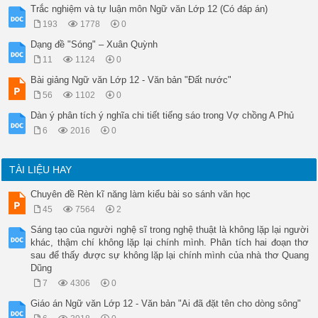
Trắc nghiệm và tự luận môn Ngữ văn Lớp 12 (Có đáp án)
193
1778
0
Dạng đề "Sóng" – Xuân Quỳnh
11
1124
0
Bài giảng Ngữ văn Lớp 12 - Văn bản "Đất nước"
56
1102
0
Dàn ý phân tích ý nghĩa chi tiết tiếng sáo trong Vợ chồng A Phủ
6
2016
0
TÀI LIỆU HAY
Chuyên đề Rèn kĩ năng làm kiểu bài so sánh văn học
45
7564
2
Sáng tạo của người nghệ sĩ trong nghệ thuật là không lặp lại người
khác, thậm chí không lặp lại chính mình. Phân tích hai đoạn thơ
sau để thấy được sự không lặp lại chính mình của nhà thơ Quang
Dũng
7
4306
0
Giáo án Ngữ văn Lớp 12 - Văn bản "Ai đã đặt tên cho dòng sông"