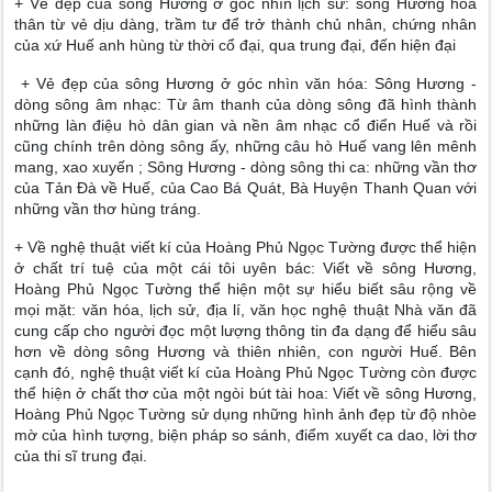
+ Vẻ đẹp của sông Hương ở góc nhìn lịch sử: sông Hương hóa
thân từ vẻ dịu dàng, trầm tư để trở thành chủ nhân, chứng nhân
của xứ Huế anh hùng từ thời cổ đại, qua trung đại, đến hiện đại
+ Vẻ đẹp của sông Hương ở góc nhìn văn hóa: Sông Hương -
dòng sông âm nhạc: Từ âm thanh của dòng sông đã hình thành
những làn điệu hò dân gian và nền âm nhạc cổ điển Huế và rồi
cũng chính trên dòng sông ấy, những câu hò Huế vang lên mênh
mang, xao xuyến ; Sông Hương - dòng sông thi ca: những vần thơ
của Tản Đà về Huế, của Cao Bá Quát, Bà Huyện Thanh Quan với
những vần thơ hùng tráng.
+ Về nghệ thuật viết kí của Hoàng Phủ Ngọc Tường được thể hiện
ở chất trí tuệ của một cái tôi uyên bác: Viết về sông Hương,
Hoàng Phủ Ngọc Tường thể hiện một sự hiểu biết sâu rộng về
mọi mặt: văn hóa, lịch sử, địa lí, văn học nghệ thuật Nhà văn đã
cung cấp cho người đọc một lượng thông tin đa dạng để hiểu sâu
hơn về dòng sông Hương và thiên nhiên, con người Huế. Bên
cạnh đó, nghệ thuật viết kí của Hoàng Phủ Ngọc Tường còn được
thể hiện ở chất thơ của một ngòi bút tài hoa: Viết về sông Hương,
Hoàng Phủ Ngọc Tường sử dụng những hình ảnh đẹp từ độ nhòe
mờ của hình tượng, biện pháp so sánh, điểm xuyết ca dao, lời thơ
của thi sĩ trung đại.