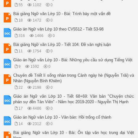
55
1102
0
Bài giảng Ngữ văn Lớp 10 - Bài: Trình bày một vấn đề
18
1472
0
Giáo án Ngữ văn Lớp 10 theo CV5512 - Tiết 53-98
316
1466
0
Bài giảng Ngữ văn Lớp 10 - Tiết 104: Đề văn nghị luận
11
1754
0
Giáo án Ngữ văn Lớp 10 - Bài: Những yêu cầu sử dụng Tiếng Việt
9
1592
0
Chuyên đề Triết lí sống nhàn trong Cảnh ngày hè (Nguyễn Trãi) và
Nhàn (Nguyễn Bỉnh Khiêm)
22
2198
0
Giáo án Ngữ văn Lớp 10 - Tiết 68+69: Văn bản "Chuyện chức
phán sự đền Tản Viên" - Năm học 2019-2020 - Nguyễn Thị Hạnh
17
4486
0
Giáo án Ngữ văn Lớp 10 - Văn bản: Hồi trống cổ thành
14
2312
0
Bài giảng Ngữ văn Lớp 10 - Bài: Ôn tập văn học trung đại Việt