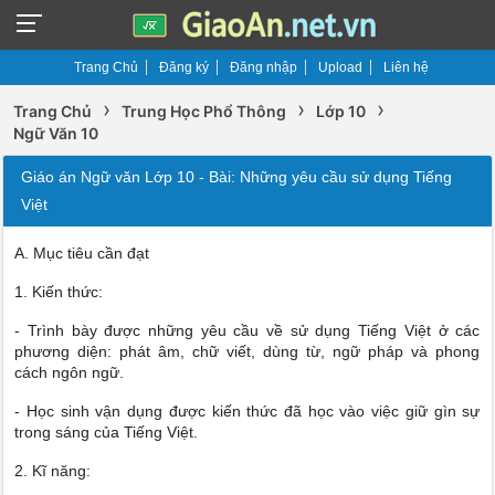
Trang Chủ
Đăng ký
Đăng nhập
Upload
Liên hệ
›
›
›
Trang Chủ
Trung Học Phổ Thông
Lớp 10
Ngữ Văn 10
Giáo án Ngữ văn Lớp 10 - Bài: Những yêu cầu sử dụng Tiếng
Việt
A. Mục tiêu cần đạt
1. Kiến thức:
- Trình bày được những yêu cầu về sử dụng Tiếng Việt ở các
phương diện: phát âm, chữ viết, dùng từ, ngữ pháp và phong
cách ngôn ngữ.
- Học sinh vận dụng được kiến thức đã học vào việc giữ gìn sự
trong sáng của Tiếng Việt.
2. Kĩ năng: