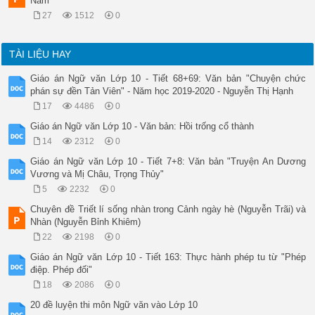
Nam
27
1512
0
TÀI LIỆU HAY
Giáo án Ngữ văn Lớp 10 - Tiết 68+69: Văn bản "Chuyện chức
phán sự đền Tản Viên" - Năm học 2019-2020 - Nguyễn Thị Hạnh
17
4486
0
Giáo án Ngữ văn Lớp 10 - Văn bản: Hồi trống cổ thành
14
2312
0
Giáo án Ngữ văn Lớp 10 - Tiết 7+8: Văn bản "Truyện An Dương
Vương và Mị Châu, Trọng Thủy"
5
2232
0
Chuyên đề Triết lí sống nhàn trong Cảnh ngày hè (Nguyễn Trãi) và
Nhàn (Nguyễn Bỉnh Khiêm)
22
2198
0
Giáo án Ngữ văn Lớp 10 - Tiết 163: Thực hành phép tu từ "Phép
điệp. Phép đối"
18
2086
0
20 đề luyện thi môn Ngữ văn vào Lớp 10