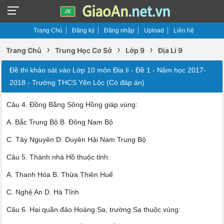
Trang Chủ
Đăng ký
Đăng nhập
Upload
Liên hệ
›
›
›
Trang Chủ
Trung Học Cơ Sở
Lớp 9
Địa Lí 9
Đề thi khảo sát vào Lớp 10 môn Địa lí - Đề 1 - Năm học 2017-
2018 - Trường THCS Yên Lộc (Có đáp án)
Câu 4. Đồng Bằng Sông Hồng giáp vùng:
A. Bắc Trung Bộ B. Đông Nam Bộ
C. Tây Nguyên D. Duyên Hải Nam Trung Bộ
Câu 5. Thành nhà Hồ thuộc tỉnh:
A. Thanh Hóa B. Thừa Thiên Huế
C. Nghệ An D. Hà Tĩnh
Câu 6. Hai quần đảo Hoàng Sa, trường Sa thuộc vùng: