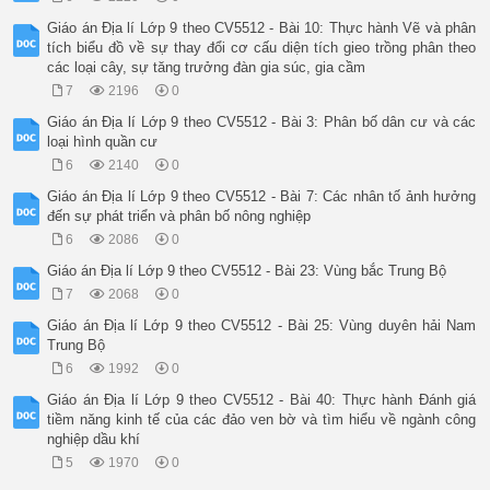
Giáo án Địa lí Lớp 9 theo CV5512 - Bài 10: Thực hành Vẽ và phân
tích biểu đồ về sự thay đổi cơ cấu diện tích gieo trồng phân theo
các loại cây, sự tăng trưởng đàn gia súc, gia cầm
7
2196
0
Giáo án Địa lí Lớp 9 theo CV5512 - Bài 3: Phân bố dân cư và các
loại hình quần cư
6
2140
0
Giáo án Địa lí Lớp 9 theo CV5512 - Bài 7: Các nhân tố ảnh hưởng
đến sự phát triển và phân bố nông nghiệp
6
2086
0
Giáo án Địa lí Lớp 9 theo CV5512 - Bài 23: Vùng bắc Trung Bộ
7
2068
0
Giáo án Địa lí Lớp 9 theo CV5512 - Bài 25: Vùng duyên hải Nam
Trung Bộ
6
1992
0
Giáo án Địa lí Lớp 9 theo CV5512 - Bài 40: Thực hành Đánh giá
tiềm năng kinh tế của các đảo ven bờ và tìm hiểu về ngành công
nghiệp dầu khí
5
1970
0