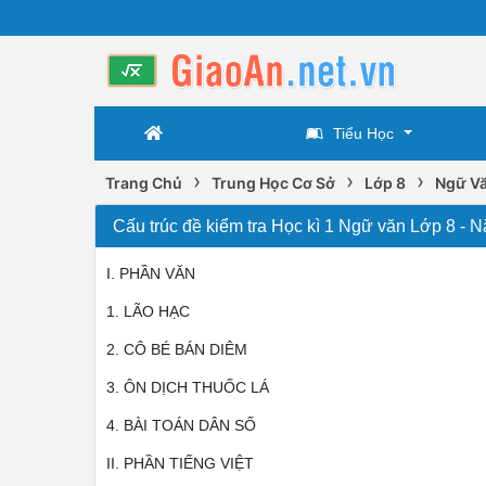
Tiểu Học
›
›
›
Trang Chủ
Trung Học Cơ Sở
Lớp 8
Ngữ Vă
Cấu trúc đề kiểm tra Học kì 1 Ngữ văn Lớp 8 
I. PHẦN VĂN
1. LÃO HẠC
2. CÔ BÉ BÁN DIÊM
3. ÔN DỊCH THUỐC LÁ
4. BÀI TOÁN DÂN SỐ
II. PHẦN TIẾNG VIỆT