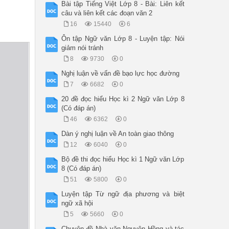
Bài tập Tiếng Việt Lớp 8 - Bài: Liên kết
câu và liên kết các đoạn văn 2
16
15440
6
Ôn tập Ngữ văn Lớp 8 - Luyện tập: Nói
giảm nói tránh
8
9730
0
Nghị luận về vấn đề bạo lực học đường
7
6682
0
20 đề đọc hiểu Học kì 2 Ngữ văn Lớp 8
(Có đáp án)
46
6362
0
Dàn ý nghị luận về An toàn giao thông
12
6040
0
Bộ đề thi đọc hiểu Học kì 1 Ngữ văn Lớp
8 (Có đáp án)
51
5800
0
Luyện tập Từ ngữ địa phương và biệt
ngữ xã hội
5
5660
0
Chuyên đề Nhà văn Nguyên Hồng và tác