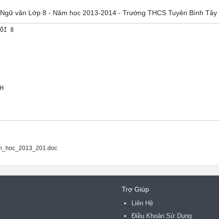
kì 1 Ngữ văn Lớp 8 - Năm học 2013-2014 - Trường THCS Tuyên Bình Tây
ỐI 8



m_hoc_2013_201.doc
Trợ Giúp
Liên Hệ
u tiên đi học

Điều Khoản Sử Dụng