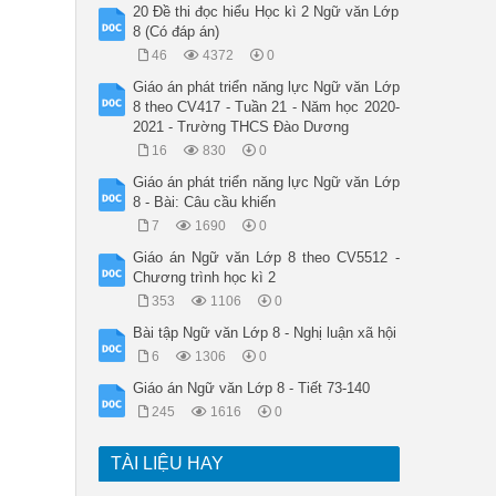
20 Đề thi đọc hiểu Học kì 2 Ngữ văn Lớp
8 (Có đáp án)
46
4372
0
Giáo án phát triển năng lực Ngữ văn Lớp
8 theo CV417 - Tuần 21 - Năm học 2020-
2021 - Trường THCS Đào Dương
16
830
0
Giáo án phát triển năng lực Ngữ văn Lớp
8 - Bài: Câu cầu khiến
7
1690
0
Giáo án Ngữ văn Lớp 8 theo CV5512 -
Chương trình học kì 2
353
1106
0
Bài tập Ngữ văn Lớp 8 - Nghị luận xã hội
6
1306
0
Giáo án Ngữ văn Lớp 8 - Tiết 73-140
245
1616
0
TÀI LIỆU HAY