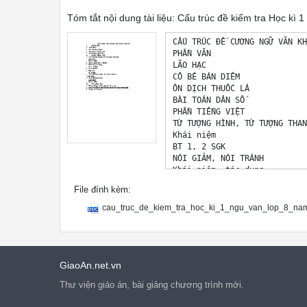
Tóm tắt nội dung tài liệu: Cấu trúc đề kiểm tra Học 
CẤU TRÚC ĐỀ CƯƠNG NGỮ VĂN KH
PHẦN VĂN

LÃO HẠC

CÔ BÉ BÁN DIÊM

ÔN DỊCH THUỐC LÁ

BÀI TOÁN DÂN SỐ

PHẦN TIẾNG VIỆT

TỪ TƯỢNG HÌNH, TỪ TƯỢNG THANH
Khái niệm

BT 1, 2 SGK

NÓI GIẢM, NÓI TRÁNH

Khái niệm, tác dụng

BT 1 , 2 SGK

File đính kèm:
CÂU GHÉP

Đặc điểm

cau_truc_de_kiem_tra_hoc_ki_1_ngu_van_lop_8_na
BT 2 SGK

DẤU NGOẶC ĐƠN, DẤU HAI CHẤM

- Công dụng

DẤU NGOẶC KÉP

Công dụng

GiaoAn.net.vn
BT 1, 2 SGK

Thư viện giáo án, bài giảng chương trình mới.
TẬP LÀM VĂN

Kể lại những kỉ niệm ngày đầ