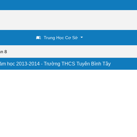
Trung Học Cơ Sở
n 8
- Năm học 2013-2014 - Trường THCS Tuyên Bình Tây