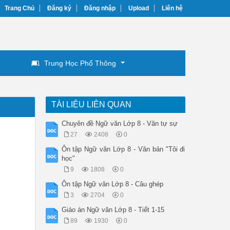
Trang Chủ
Đăng ký
Đăng nhập
Upload
Liên hệ
Trung Học Phổ Thông
TÀI LIỆU LIÊN QUAN
Chuyên đề Ngữ văn Lớp 8 - Văn tự sự
27
2408
0
Ôn tập Ngữ văn Lớp 8 - Văn bản "Tôi đi
học"
9
1808
0
Ôn tập Ngữ văn Lớp 8 - Câu ghép
3
2704
0
Giáo án Ngữ văn Lớp 8 - Tiết 1-15
89
1930
0