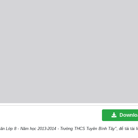
Downlo
 văn Lớp 8 - Năm học 2013-2014 - Trường THCS Tuyên Bình Tây"
, để tải tài 