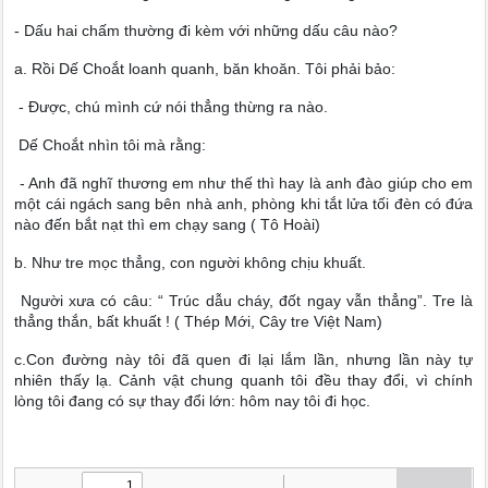
- Dấu hai chấm thường đi kèm với những dấu câu nào?
a. Rồi Dế Choắt loanh quanh, băn khoăn. Tôi phải bảo:
- Được, chú mình cứ nói thẳng thừng ra nào.
Dế Choắt nhìn tôi mà rằng:
- Anh đã nghĩ thương em như thế thì hay là anh đào giúp cho em
một cái ngách sang bên nhà anh, phòng khi tắt lửa tối đèn có đứa
nào đến bắt nạt thì em chạy sang ( Tô Hoài)
b. Như tre mọc thẳng, con người không chịu khuất.
Người xưa có câu: “ Trúc dẫu cháy, đốt ngay vẫn thẳng”. Tre là
thẳng thắn, bất khuất ! ( Thép Mới, Cây tre Việt Nam)
c.Con đường này tôi đã quen đi lại lắm lần, nhưng lần này tự
nhiên thấy lạ. Cảnh vật chung quanh tôi đều thay đổi, vì chính
lòng tôi đang có sự thay đổi lớn: hôm nay tôi đi học.