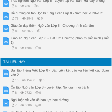
a. Nam Cao sinh năm 1915 (?) -1951 nhưng có tài liệu ghi năm 
Trắc nghiệm Ngữ văn Lớp 8 - Luyện tập văn bản "Hai cây phong"
b. Một thế kỉ văn minh khai hóa (!) của thực dân cũng không 
4
786
0
Tỏ ý nghi ngờ. 

Tỏ ý mỉa mai. 

Đề cương ôn tập Học kì 1 Ngữ văn Lớp 8 - Năm học 2020-2021
LƯU Ý 

79
2848
0
II. DẤU HAI CHẤM 

Giáo án dạy thêm Ngữ văn Lớp 8 - Chương trình cả năm
1.Ví dụ: 

- Dấu hai chấm trong các đoạn trích dùng để làm gì? 

83
2072
1
- Dấu hai chấm thường đi kèm với những dấu câu nào? 

Giáo án Ngữ văn Lớp 8 - Tiết 52: Phương pháp thuyết minh (Tiết
a. Rồi Dế Choắt loanh quanh, băn khoăn. Tôi phải bảo: 

1)
 - Được, chú mình cứ nói thẳng thừng ra nào. 

 Dế Choắt nhìn tôi mà rằng: 

8
1684
0
 - Anh đã nghĩ thương em như thế thì hay là anh đào giúp cho
b. Như tre mọc thẳng, con người không chịu khuất. 

 Người xưa có câu: “ Trúc dẫu cháy, đốt ngay vẫn thẳng”. Tre 
TÀI LIỆU HAY
c.Con đường này tôi đã quen đi lại lắm lần, nhưng lần này tự
 ( Thanh Tịnh, Tôi đi học ). 

Bài tập Tiếng Việt Lớp 8 - Bài: Liên kết câu và liên kết các đoạn
. 

văn 2
Dấu hai chấm 

16
15450
6
Công dụng 

Ví dụ a - Đánh dấu ( báo trước )lời 

Ôn tập Ngữ văn Lớp 8 - Luyện tập: Nói giảm nói tránh
 lời đối thoại của Dế Mèn với 

8
9732
0
 Dế Choắt ( dùng với dấu gạch 

 ngang). 

Nghị luận về vấn đề bạo lực học đường
-------------------------------------------------------------
7
6686
0
Ví dụ b - Đánh dấu( báo trước ) lời dẫn 

 trực tiếp câu nói của người 
