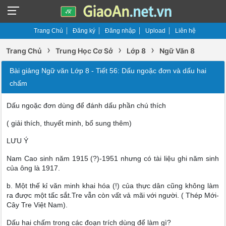
Trang Chủ
Đăng ký
Đăng nhập
Upload
Liên hệ
›
›
›
Trang Chủ
Trung Học Cơ Sở
Lớp 8
Ngữ Văn 8
Bài giảng Ngữ văn Lớp 8 - Tiết 56: Dấu ngoặc đơn và dấu hai
chấm
Dấu ngoặc đơn dùng để đánh dấu phần chú thích
( giải thích, thuyết minh, bổ sung thêm)
LƯU Ý
Nam Cao sinh năm 1915 (?)-1951 nhưng có tài liệu ghi năm sinh
của ông là 1917.
b. Một thế kỉ văn minh khai hóa (!) của thực dân cũng không làm
ra được một tấc sắt.Tre vẫn còn vất vả mãi với người. ( Thép Mới-
Cây Tre Việt Nam).
Dấu hai chấm trong các đoạn trích dùng để làm gì?