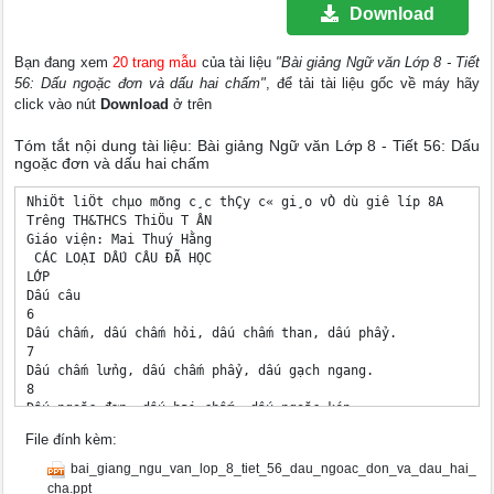
Download
Bạn đang xem
20 trang mẫu
của tài liệu
"Bài giảng Ngữ văn Lớp 8 - Tiết
56: Dấu ngoặc đơn và dấu hai chấm"
, để tải tài liệu gốc về máy hãy
click vào nút
Download
ở trên
Tóm tắt nội dung tài liệu: Bài giảng Ngữ văn Lớp 8 - Tiết 56: Dấu
ngoặc đơn và dấu hai chấm
NhiÖt liÖt chµo mõng c¸c thÇy c« gi¸o vÒ dù giê líp 8A 

Tr­êng TH&THCS ThiÖu T ÂN 

Giáo viện: Mai Thuý Hằng 

 CÁC LOẠI DẤU CÂU ĐÃ HỌC 

LỚP 

Dấu câu 

6 

Dấu chấm, dấu chấm hỏi, dấu chấm than, dấu phẩy. 

7 

Dấu chấm lửng, dấu chấm phẩy, dấu gạch ngang. 

8 

Dấu ngoặc đơn, dấu hai chấm, dấu ngoặc kép. 

TIẾT 56 DẤU NGOẶC ĐƠN VÀ DẤU HAI CHẤM 

File đính kèm:
I . DẤU NGOẶC ĐƠN: 

Thảo luận nhóm( 5 phút) 

bai_giang_ngu_van_lop_8_tiet_56_dau_ngoac_don_va_dau_hai_
- Chỉ ra bộ phận trong đấu ngoặc đơn và cho biết dấu ngoặc đơ
cha.ppt